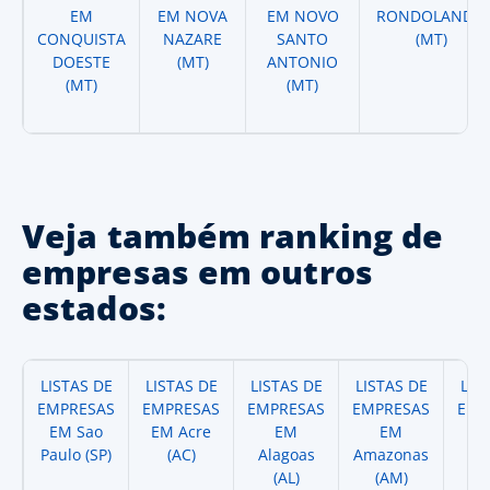
EM
EM NOVA
EM NOVO
RONDOLANDIA
CONQUISTA
NAZARE
SANTO
(MT)
DOESTE
(MT)
ANTONIO
(MT)
(MT)
Veja também ranking de
empresas em outros
estados:
LISTAS DE
LISTAS DE
LISTAS DE
LISTAS DE
LIS
EMPRESAS
EMPRESAS
EMPRESAS
EMPRESAS
EMP
EM Sao
EM Acre
EM
EM
Paulo (SP)
(AC)
Alagoas
Amazonas
A
(AL)
(AM)
(