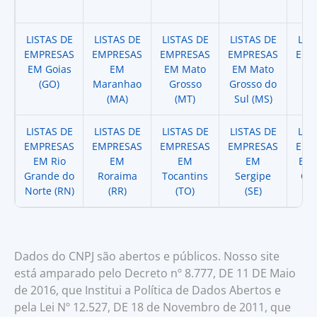
LISTAS DE
LISTAS DE
LISTAS DE
LISTAS DE
LIS
EMPRESAS
EMPRESAS
EMPRESAS
EMPRESAS
EMP
EM Goias
EM
EM Mato
EM Mato
EM
(GO)
Maranhao
Grosso
Grosso do
(
(MA)
(MT)
Sul (MS)
LISTAS DE
LISTAS DE
LISTAS DE
LISTAS DE
LIS
EMPRESAS
EMPRESAS
EMPRESAS
EMPRESAS
EMP
EM Rio
EM
EM
EM
EM 
Grande do
Roraima
Tocantins
Sergipe
Cat
Norte (RN)
(RR)
(TO)
(SE)
(
Dados do CNPJ são abertos e públicos. Nosso site
está amparado pelo Decreto nº 8.777, DE 11 DE Maio
de 2016, que Institui a Política de Dados Abertos e
pela Lei Nº 12.527, DE 18 de Novembro de 2011, que