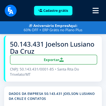
Cadastre grátis
🎁
Aniversário EmpresAqui:
60% OFF + ERP Grátis no Plano Plus
50.143.431 Joelson Lusiano
Da Cruz
Exportar
CNPJ: 50.143.431/0001-85 • Santa Rita Do
Trivelato/MT
DADOS DA EMPRESA 50.143.431 JOELSON LUSIANO
DA CRUZ E CONTATOS