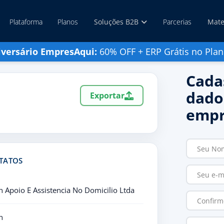
Plataforma
Planos
Soluções B2B
Parcerias
Mate
iversário EmpresAqui:
60% OFF + ERP Grátis no Plan
Cada
dado
Exportar
empr
TATOS
n Apoio E Assistencia No Domicilio Ltda
n