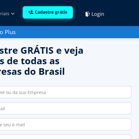
Cadastre grátis
Login
riais
o Plus
stre GRÁTIS e veja
s de todas as
esas do Brasil