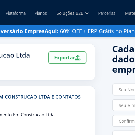
Plataforma
Planos
Soluções B2B
Parcerias
Mate
iversário EmpresAqui:
60% OFF + ERP Grátis no Plan
Cada
ucao Ltda
dado
Exportar
empr
M CONSTRUCAO LTDA E CONTATOS
mento Em Construcao Ltda