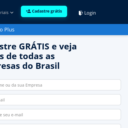
Cadastre grátis
Login
riais
o Plus
stre GRÁTIS e veja
s de todas as
esas do Brasil