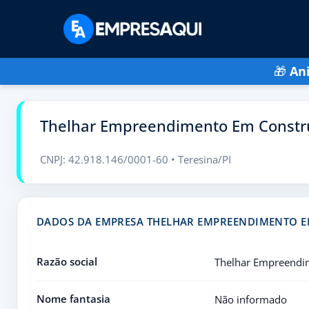
🎁
An
Thelhar Empreendimento Em Constr
CNPJ: 42.918.146/0001-60 • Teresina/PI
DADOS DA EMPRESA THELHAR EMPREENDIMENTO E
Razão social
Thelhar Empreendi
Nome fantasia
Não informado