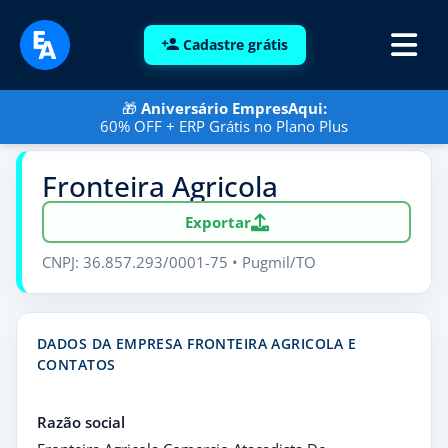
Cadastre grátis
🎁
Aniversário EmpresAqui:
60% OFF + ERP Grátis no Plano Plus
Fronteira Agricola
Exportar
CNPJ: 36.857.293/0001-75 • Pugmil/TO
DADOS DA EMPRESA FRONTEIRA AGRICOLA E
CONTATOS
Razão social