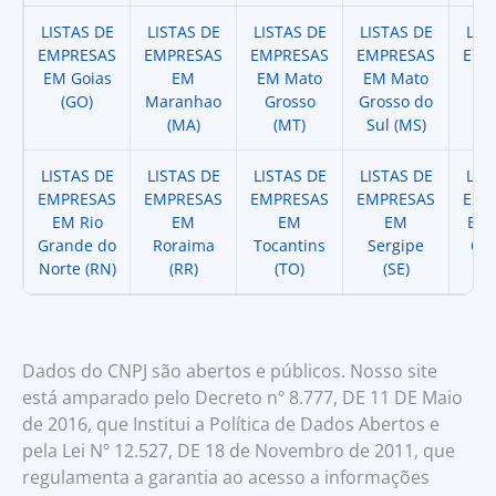
LISTAS DE
LISTAS DE
LISTAS DE
LISTAS DE
LIS
EMPRESAS
EMPRESAS
EMPRESAS
EMPRESAS
EMP
EM Goias
EM
EM Mato
EM Mato
EM
(GO)
Maranhao
Grosso
Grosso do
(
(MA)
(MT)
Sul (MS)
LISTAS DE
LISTAS DE
LISTAS DE
LISTAS DE
LIS
EMPRESAS
EMPRESAS
EMPRESAS
EMPRESAS
EMP
EM Rio
EM
EM
EM
EM 
Grande do
Roraima
Tocantins
Sergipe
Cat
Norte (RN)
(RR)
(TO)
(SE)
(
Dados do CNPJ são abertos e públicos. Nosso site
está amparado pelo Decreto nº 8.777, DE 11 DE Maio
de 2016, que Institui a Política de Dados Abertos e
pela Lei Nº 12.527, DE 18 de Novembro de 2011, que
regulamenta a garantia ao acesso a informações