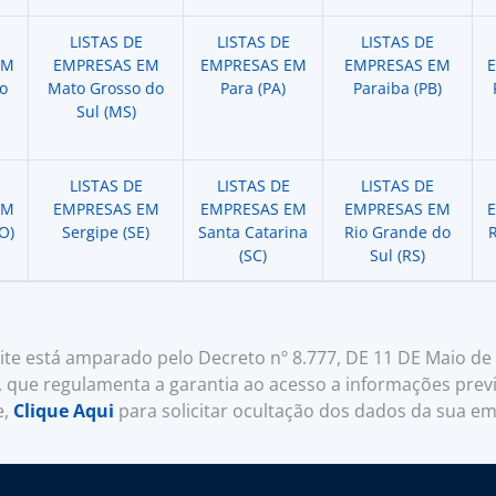
LISTAS DE
LISTAS DE
LISTAS DE
EM
EMPRESAS EM
EMPRESAS EM
EMPRESAS EM
o
Mato Grosso do
Para (PA)
Paraiba (PB)
Sul (MS)
LISTAS DE
LISTAS DE
LISTAS DE
EM
EMPRESAS EM
EMPRESAS EM
EMPRESAS EM
O)
Sergipe (SE)
Santa Catarina
Rio Grande do
R
(SC)
Sul (RS)
te está amparado pelo Decreto nº 8.777, DE 11 DE Maio de 2
, que regulamenta a garantia ao acesso a informações previ
e,
Clique Aqui
para solicitar ocultação dos dados da sua e