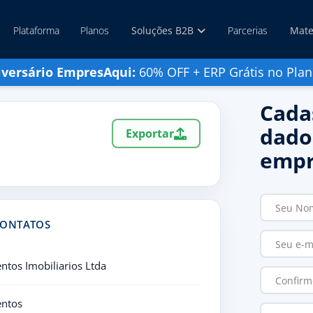
Plataforma
Planos
Soluções B2B
Parcerias
Mate
iversário EmpresAqui:
60% OFF + ERP Grátis no Plan
Cada
dado
Exportar
empr
CONTATOS
tos Imobiliarios Ltda
ntos