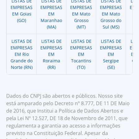
LISTAS DE
LISTAS DE
LISTAS DE
LISTAS DE
LIS
EMPRESAS
EMPRESAS
EMPRESAS
EMPRESAS
EMP
EM Goias
EM
EM Mato
EM Mato
EM
(GO)
Maranhao
Grosso
Grosso do
(
(MA)
(MT)
Sul (MS)
LISTAS DE
LISTAS DE
LISTAS DE
LISTAS DE
LIS
EMPRESAS
EMPRESAS
EMPRESAS
EMPRESAS
EMP
EM Rio
EM
EM
EM
EM 
Grande do
Roraima
Tocantins
Sergipe
Cat
Norte (RN)
(RR)
(TO)
(SE)
(
Dados do CNPJ são abertos e públicos. Nosso site
está amparado pelo Decreto nº 8.777, DE 11 DE Maio
de 2016, que Institui a Política de Dados Abertos e
pela Lei Nº 12.527, DE 18 de Novembro de 2011, que
regulamenta a garantia ao acesso a informações
previsto na Constituição Federal. Apesar da