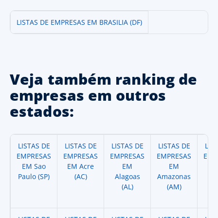
LISTAS DE EMPRESAS EM BRASILIA (DF)
Veja também ranking de
empresas em outros
estados:
LISTAS DE
LISTAS DE
LISTAS DE
LISTAS DE
LIS
EMPRESAS
EMPRESAS
EMPRESAS
EMPRESAS
EMP
EM Sao
EM Acre
EM
EM
Paulo (SP)
(AC)
Alagoas
Amazonas
A
(AL)
(AM)
(