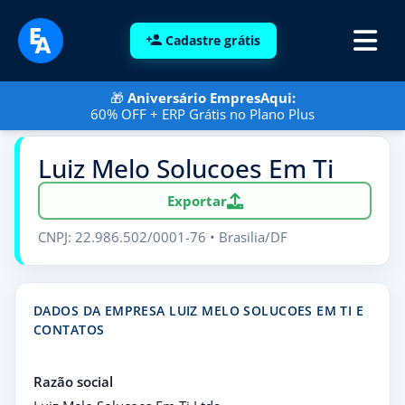
Cadastre grátis
🎁
Aniversário EmpresAqui:
60% OFF + ERP Grátis no Plano Plus
Luiz Melo Solucoes Em Ti
Exportar
CNPJ: 22.986.502/0001-76 • Brasilia/DF
DADOS DA EMPRESA LUIZ MELO SOLUCOES EM TI E
CONTATOS
Razão social