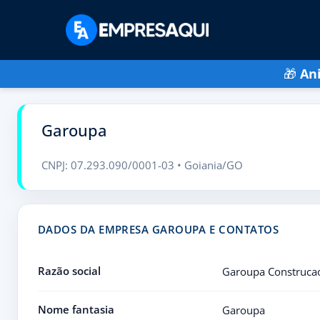
🎁
An
Garoupa
CNPJ: 07.293.090/0001-03 • Goiania/GO
DADOS DA EMPRESA GAROUPA E CONTATOS
Razão social
Garoupa Construcao
Nome fantasia
Garoupa