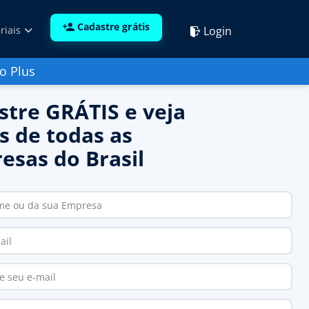
Cadastre grátis
Login
riais
o Plus
stre GRÁTIS e veja
s de todas as
esas do Brasil