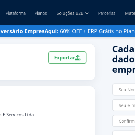
Plataforma
Planos
Soluções B2B
Parcerias
Mate
iversário EmpresAqui:
60% OFF + ERP Grátis no Plan
Cada
dado
Exportar
empr
 E Servicos Ltda