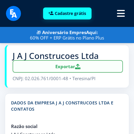
Cadastre grátis
🎁
Aniversário EmpresAqui:
60% OFF + ERP Grátis no Plano Plus
J A J Construcoes Ltda
Exportar
CNPJ: 02.026.761/0001-48 • Teresina/PI
DADOS DA EMPRESA J A J CONSTRUCOES LTDA E
CONTATOS
Razão social