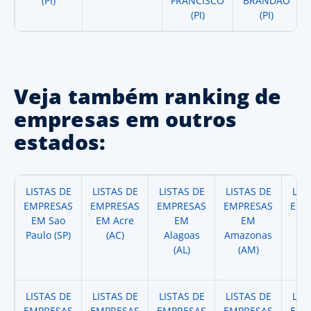
(PI)
FRANCISCO
BRANDAO
(PI)
(PI)
Veja também ranking de
empresas em outros
estados:
LISTAS DE
LISTAS DE
LISTAS DE
LISTAS DE
LIS
EMPRESAS
EMPRESAS
EMPRESAS
EMPRESAS
EMP
EM Sao
EM Acre
EM
EM
Paulo (SP)
(AC)
Alagoas
Amazonas
A
(AL)
(AM)
(
LISTAS DE
LISTAS DE
LISTAS DE
LISTAS DE
LIS
EMPRESAS
EMPRESAS
EMPRESAS
EMPRESAS
EMP