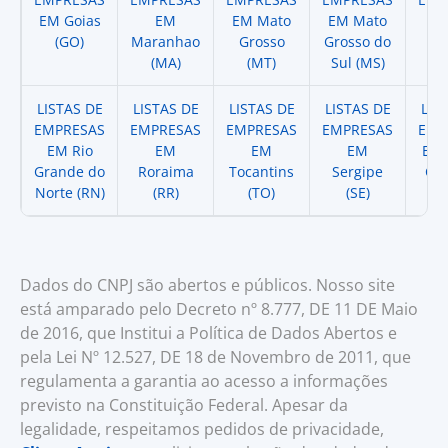
EM Goias
EM
EM Mato
EM Mato
EM
(GO)
Maranhao
Grosso
Grosso do
(
(MA)
(MT)
Sul (MS)
LISTAS DE
LISTAS DE
LISTAS DE
LISTAS DE
LIS
EMPRESAS
EMPRESAS
EMPRESAS
EMPRESAS
EMP
EM Rio
EM
EM
EM
EM 
Grande do
Roraima
Tocantins
Sergipe
Cat
Norte (RN)
(RR)
(TO)
(SE)
(
Dados do CNPJ são abertos e públicos. Nosso site
está amparado pelo Decreto nº 8.777, DE 11 DE Maio
de 2016, que Institui a Política de Dados Abertos e
pela Lei Nº 12.527, DE 18 de Novembro de 2011, que
regulamenta a garantia ao acesso a informações
previsto na Constituição Federal. Apesar da
legalidade, respeitamos pedidos de privacidade,