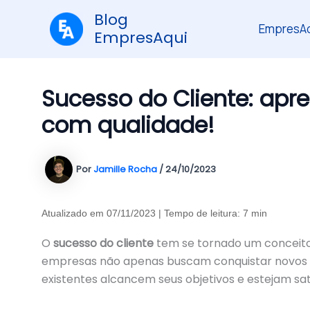
Ir
Blog
para
EmpresAq
EmpresAqui
o
conteúdo
Sucesso do Cliente: apre
com qualidade!
Por
Jamille Rocha
/
24/10/2023
Atualizado em 07/11/2023 | Tempo de leitura: 7 min
O
sucesso do cliente
tem se tornado um conceito 
empresas não apenas buscam conquistar novos c
existentes alcancem seus objetivos e estejam sat