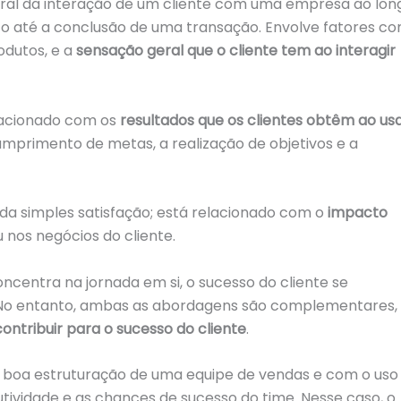
eral da interação de um cliente com uma empresa ao lon
to até a conclusão de uma transação. Envolve fatores c
rodutos, e a
sensação geral que o cliente tem ao interagir
lacionado com os
resultados que os clientes obtêm ao us
cumprimento de metas, a realização de objetivos e a
 da simples satisfação; está relacionado com o
impacto
nos negócios do cliente.
oncentra na jornada em si, o sucesso do cliente se
. No entanto, ambas as abordagens são complementares,
ontribuir para o sucesso do cliente
.
 boa estruturação de uma equipe de vendas e com o uso
ividade e as chances de sucesso do time. Nesse caso, o