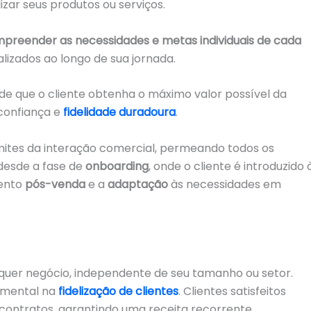
lizar seus produtos ou serviços.
preender as necessidades e metas individuais de cada
lizados ao longo de sua jornada.
 de que o cliente obtenha o máximo valor possível da
 confiança e
fidelidade duradoura
.
imites da interação comercial, permeando todos os
 desde a fase de
onboarding
, onde o cliente é introduzido 
ento
pós-venda
e a
adaptação
às necessidades em
alquer negócio, independente de seu tamanho ou setor.
amental na
fidelização de clientes
. Clientes satisfeitos
contratos, garantindo uma receita recorrente.