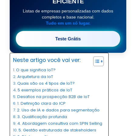
EFICIENTE
Listas de empresas personalizadas com dados
completos e base nacional.
Tudo em um só lugar.
Teste Grátis
Neste artigo você vai ver:
O que significa IoT?
Arquitetura da IoT
Quais são os 4 tipos de IoT?
5 exemplos práticos de IoT
Desafios na prospecção B2B de IoT
1. Definição clara do ICP
2. Uso de IA e dados para segmentação
3. Qualificação profunda
4. Abordagem consultiva com SPIN Selling
5. Gestão estruturada de stakeholders