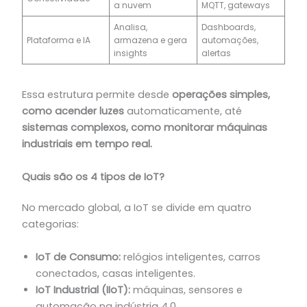
a nuvem
MQTT, gateways
Analisa,
Dashboards,
Plataforma e IA
armazena e gera
automações,
insights
alertas
Essa estrutura permite desde
operações simples,
como acender luzes
automaticamente, até
sistemas complexos, como monitorar máquinas
industriais em tempo real.
Quais são os 4 tipos de IoT?
No mercado global, a IoT se divide em quatro
categorias:
IoT de Consumo:
relógios inteligentes, carros
conectados, casas inteligentes.
IoT Industrial (IIoT):
máquinas, sensores e
automação na indústria 4.0.