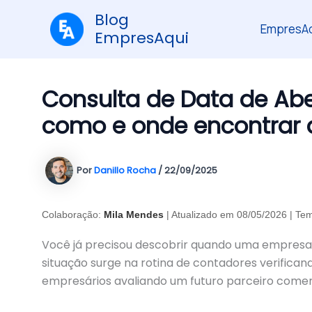
Ir
Blog
para
EmpresAq
EmpresAqui
o
conteúdo
Consulta de Data de Abe
como e onde encontrar 
Por
Danillo Rocha
/
22/09/2025
Colaboração:
Mila Mendes
| Atualizado em 08/05/2026 | Tem
Você já precisou descobrir quando uma empresa
situação surge na rotina de contadores verifica
empresários avaliando um futuro parceiro comerc