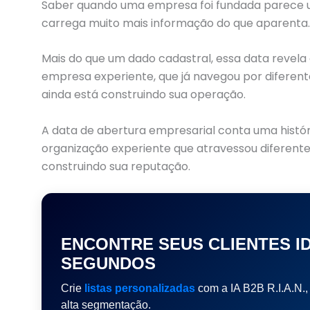
Saber quando uma empresa foi fundada parece 
carrega muito mais informação do que aparenta.
Mais do que um dado cadastral, essa data revela
empresa experiente, que já navegou por difere
ainda está construindo sua operação.
A data de abertura empresarial conta uma histór
organização experiente que atravessou diferent
construindo sua reputação.
ENCONTRE SEUS CLIENTES I
SEGUNDOS
Crie
listas personalizadas
com a IA B2B R.I.A.N., f
alta segmentação.