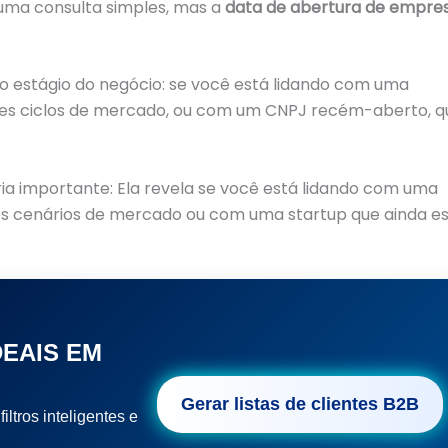
uma consulta simples, mas a
data de abertura de empre
 o estágio do negócio: se você está lidando com uma
ntes ciclos de mercado, ou com um CNPJ recém-aberto, q
ia importante: Ela revela se você está lidando com uma
es cenários de mercado ou com uma startup que ainda e
DEAIS EM
Gerar listas de clientes B2B
iltros inteligentes e