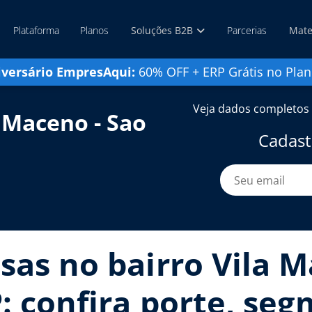
Plataforma
Planos
Soluções B2B
Parcerias
Mate
iversário EmpresAqui:
60% OFF + ERP Grátis no Plan
Veja dados completos 
 Maceno - Sao
Cadast
sas no bairro Vila M
: confira porte, seg