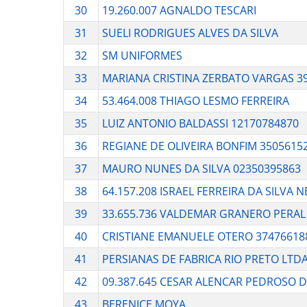
30
19.260.007 AGNALDO TESCARI
31
SUELI RODRIGUES ALVES DA SILVA
32
SM UNIFORMES
33
MARIANA CRISTINA ZERBATO VARGAS 3
34
53.464.008 THIAGO LESMO FERREIRA
35
LUIZ ANTONIO BALDASSI 12170784870
36
REGIANE DE OLIVEIRA BONFIM 3505615
37
MAURO NUNES DA SILVA 02350395863
38
64.157.208 ISRAEL FERREIRA DA SILVA 
39
33.655.736 VALDEMAR GRANERO PERAL
40
CRISTIANE EMANUELE OTERO 37476618
41
PERSIANAS DE FABRICA RIO PRETO LTD
42
09.387.645 CESAR ALENCAR PEDROSO D
43
BERENICE MOYA