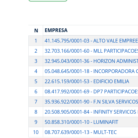
EMPRESA
N
1
41.145.795/0001-03 - ALTO VALE EMPR
2
32.703.166/0001-60 - MLL PARTICIPACOE
3
32.945.043/0001-36 - HORIZON ADMINIS
4
05.048.645/0001-18 - INCORPORADORA C
5
22.615.159/0001-53 - EDIFICIO EMILIA
6
08.417.992/0001-69 - DP7 PARTICIPACO
7
35.936.922/0001-90 - F.N SILVA SERVIC
8
20.508.905/0001-84 - INFINITY SERVICOS
9
50.858.310/0001-10 - LUMINAFIT
10
08.707.639/0001-13 - MULT-TEC