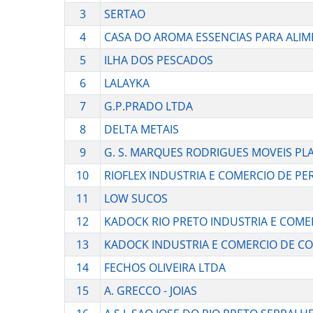
3
SERTAO
4
CASA DO AROMA ESSENCIAS PARA ALIM
5
ILHA DOS PESCADOS
6
LALAYKA
7
G.P.PRADO LTDA
8
DELTA METAIS
9
G. S. MARQUES RODRIGUES MOVEIS PL
10
RIOFLEX INDUSTRIA E COMERCIO DE PE
11
LOW SUCOS
12
KADOCK RIO PRETO INDUSTRIA E COME
13
KADOCK INDUSTRIA E COMERCIO DE C
14
FECHOS OLIVEIRA LTDA
15
A. GRECCO - JOIAS