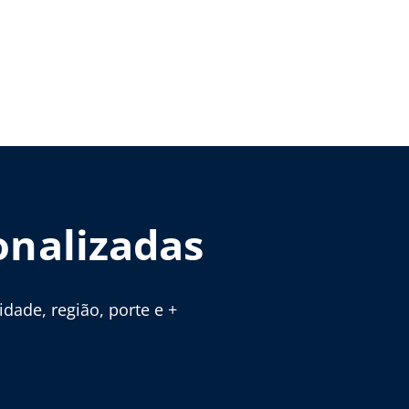
onalizadas
ade, região, porte e +