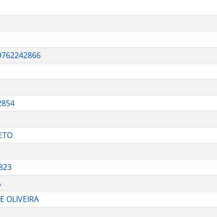
9762242866
2854
NETO
823
A
E OLIVEIRA