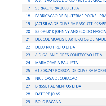
16
A.S.J. SAO JOSE DO RIO PRETO SERRALH
17
SERRALHERIA 2000 LTDA
18
FABRICACAO DE BIJUTERIAS POCKEL PR
19
JACI SILVA DE OLIVEIRA PASCUTTI 0284
20
53.094.810 JOHNNY ANGELO DO NASCI
21
DECCOL MOVEIS E ARTEFATOS DE MADE
22
DELU RIO PRETO LTDA
23
A D GALAN FLORES CONFECCAO LTDA
24
MARMORARIA PAULISTA
25
61.308.747 ROBSON DE OLIVEIRA MORE
26
NICE CASA DECORACAO
27
BRISSET ALIMENTOS LTDA
28
DATORE JOIAS
29
BOLO BACANA