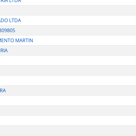
ERIA LTDA
ADO LTDA
5309805
MENTO MARTIN
RIA
IRA