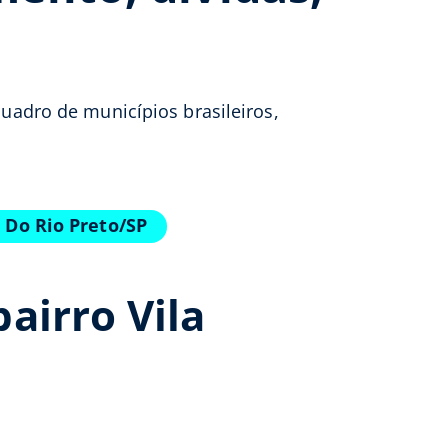
quadro de municípios brasileiros,
 Do Rio Preto/SP
airro Vila