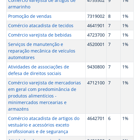
Comercio varejista de artigos de
4755502
9
1%
armarinho
Promoção de vendas
7319002
8
1%
Comércio atacadista de tecidos
4641901
7
1%
Comércio varejista de bebidas
4723700
7
1%
Serviços de manutenção e
4520001
7
1%
reparação mecânica de veículos
automotores
Atividades de associações de
9430800
7
1%
defesa de direitos sociais
Comércio varejista de mercadorias
4712100
7
1%
em geral com predominância de
produtos alimentícios -
minimercados mercearias e
armazéns
Comércio atacadista de artigos do
4642701
6
1%
vestuário e acessórios exceto
profissionais e de segurança