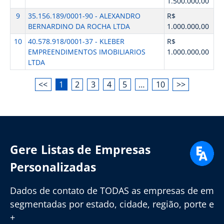
1.500.000,00
9
35.156.189/0001-90 - ALEXANDRO
R$
BERNARDINO DA ROCHA LTDA
1.000.000,00
10
40.578.918/0001-37 - KLEBER
R$
EMPREENDIMENTOS IMOBILIARIOS
1.000.000,00
LTDA
<<
1
2
3
4
5
…
10
>>
Gere Listas de Empresas
Personalizadas
Dados de contato de TODAS as empresas de em
segmentadas por estado, cidade, região, porte e
+