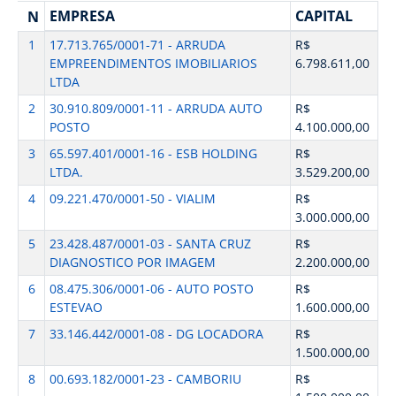
EMPRESA
CAPITAL
N
1
17.713.765/0001-71 - ARRUDA
R$
EMPREENDIMENTOS IMOBILIARIOS
6.798.611,00
LTDA
2
30.910.809/0001-11 - ARRUDA AUTO
R$
POSTO
4.100.000,00
3
65.597.401/0001-16 - ESB HOLDING
R$
LTDA.
3.529.200,00
4
09.221.470/0001-50 - VIALIM
R$
3.000.000,00
5
23.428.487/0001-03 - SANTA CRUZ
R$
DIAGNOSTICO POR IMAGEM
2.200.000,00
6
08.475.306/0001-06 - AUTO POSTO
R$
ESTEVAO
1.600.000,00
7
33.146.442/0001-08 - DG LOCADORA
R$
1.500.000,00
8
00.693.182/0001-23 - CAMBORIU
R$